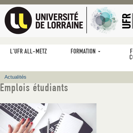
Aller
au
contenu
principal
L'UFR ALL-METZ
FORMATION
F
MAIN
C
NAVIGATION
Actualités
Emplois étudiants