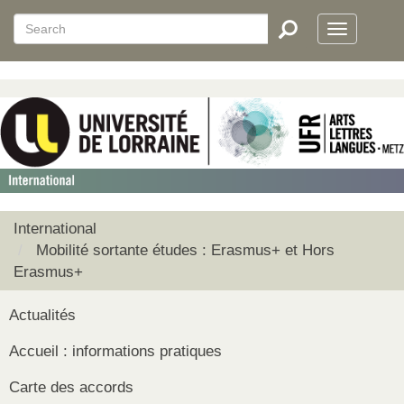
Aller
Search
Search
au
Toggle
RECHERCHER
contenu
navigatio
principal
International
Mobilité sortante études : Erasmus+ et Hors
Erasmus+
Actualités
Accueil : informations pratiques
Carte des accords