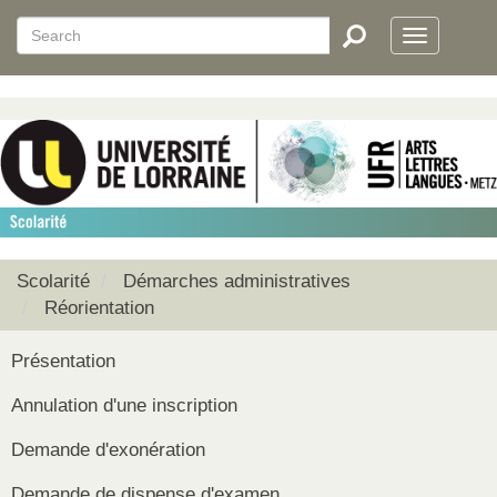
Aller
Search
Search
au
Toggle
RECHERCHER
contenu
navigatio
principal
Scolarité
Démarches administratives
Réorientation
Présentation
Annulation d'une inscription
Demande d'exonération
Demande de dispense d'examen