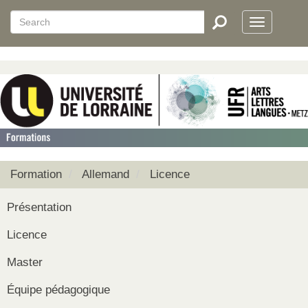
Aller
Search
Search
au
Toggle
RECHERCHER
contenu
navigatio
principal
Formation
Allemand
Licence
Présentation
Licence
Master
Équipe pédagogique