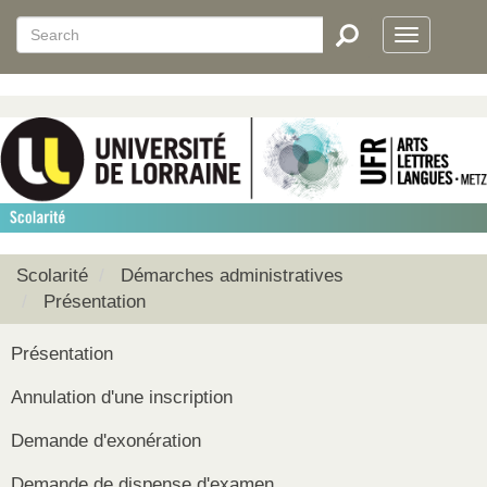
Aller
Search
Search
au
Toggle
RECHERCHER
contenu
navigatio
principal
Scolarité
Démarches administratives
Présentation
Présentation
Annulation d'une inscription
Demande d'exonération
Demande de dispense d'examen