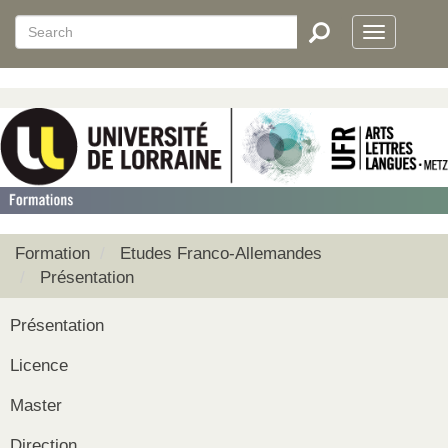
Aller
Search
Search
au
Toggle
RECHERCHER
contenu
navigatio
principal
Formation
Etudes Franco-Allemandes
Présentation
Présentation
Licence
Master
Direction