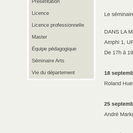
Présentation
Licence
Le séminair
Licence professionnelle
DANS LA M
Master
Amphi 1, UF
Équipe pédagogique
De 17h à 1
Séminaire Arts
Vie du département
18 septemb
Roland Hues
25 septemb
André Marko