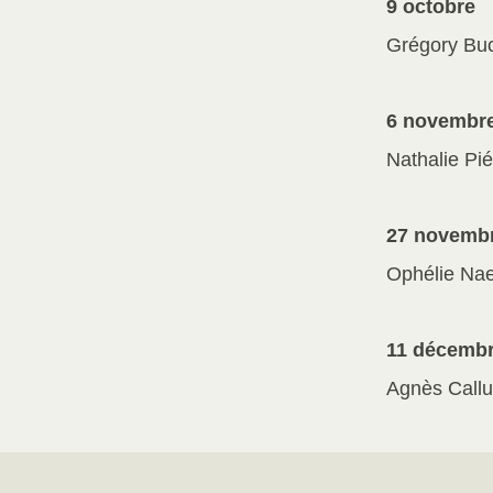
9 octobre
Grégory Buc
6 novembr
Nathalie Pié
27 novemb
Ophélie Naes
11 décemb
Agnès Callu 