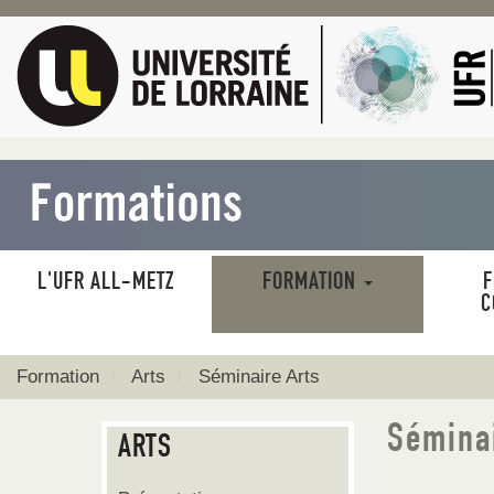
Aller
au
contenu
principal
L'UFR ALL-METZ
FORMATION
F
MAIN
C
NAVIGATION
Formation
Arts
Séminaire Arts
Séminai
ARTS